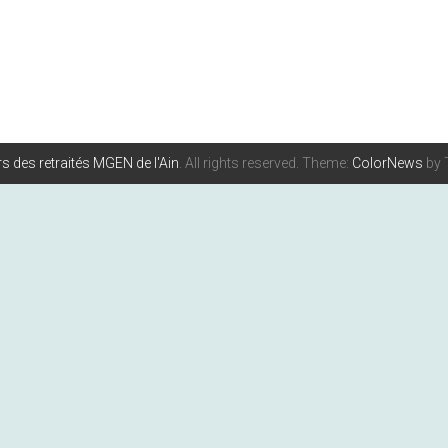
s des retraités MGEN de l'Ain
. All rights reserved. Theme:
ColorNews
by 