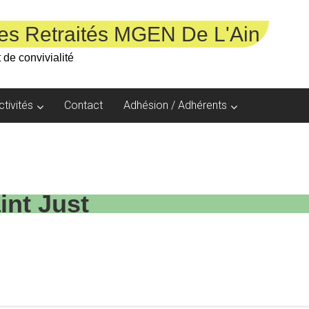
es Retraités MGEN De L'Ain
 de convivialité
ctivités
Contact
Adhésion / Adhérents
int Just