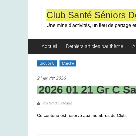
Skip
to
Club Santé Séniors D
content
Une mine d'activités, un lieu de partage et
Accueil
Derniers articles par thème
A
Groupe C
Marche
21 janvier 2026
2026 01 21 Gr C Sa
Posted By: Pacaud
Ce contenu est réservé aux membres du Club.