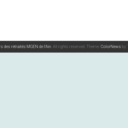
s des retraités MGEN de l'Ain
. All rights reserved. Theme:
ColorNews
by 