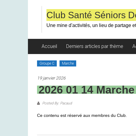
Skip
to
Club Santé Séniors D
content
Une mine d'activités, un lieu de partage et
Accueil
Derniers articles par thème
A
Groupe C
Marche
19 janvier 2026
2026 01 14 Marche
Posted By: Pacaud
Ce contenu est réservé aux membres du Club.