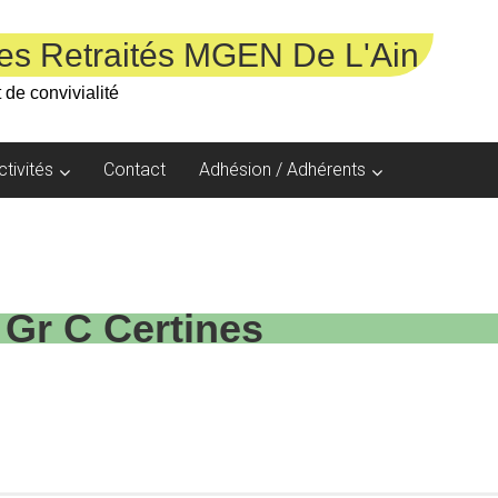
es Retraités MGEN De L'Ain
 de convivialité
ctivités
Contact
Adhésion / Adhérents
 Gr C Certines