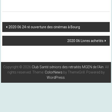
Post
2020 06 24 ré ouverture des cinémas à Bourg
Navigation
2020 06 Livres achetés
Copyright © 2026
Club Santé séniors des retraités MGEN de l'Ain
. All
rights reserved. Theme:
ColorNews
by ThemeGrill. Powered by
WordPress
.