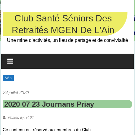
Skip
to
content
Club Santé Séniors Des
Retraités MGEN De L'Ain
Une mine d'activités, un lieu de partage et de convivialité
Vélo
24 juillet 2020
2020 07 23 Journans Priay
Posted By: slr01
Ce contenu est réservé aux membres du Club.