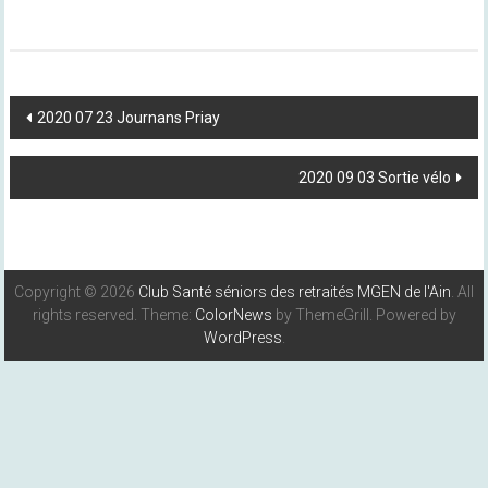
Post
2020 07 23 Journans Priay
Navigation
2020 09 03 Sortie vélo
Copyright © 2026
Club Santé séniors des retraités MGEN de l'Ain
. All
rights reserved. Theme:
ColorNews
by ThemeGrill. Powered by
WordPress
.