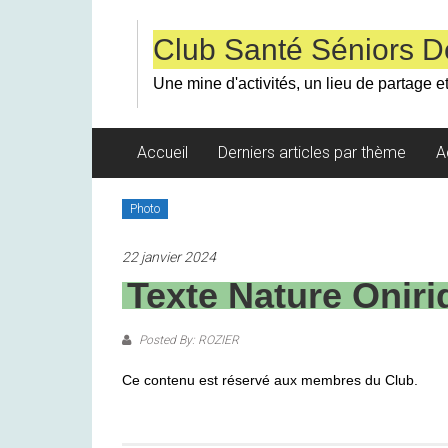
Skip
to
Club Santé Séniors D
content
Une mine d'activités, un lieu de partage et
Accueil
Derniers articles par thème
A
Photo
22 janvier 2024
Texte Nature Onir
Posted By: ROZIER
Ce contenu est réservé aux membres du Club.