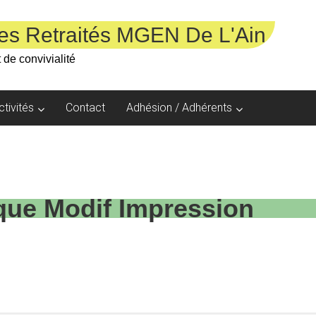
es Retraités MGEN De L'Ain
 de convivialité
ctivités
Contact
Adhésion / Adhérents
ique Modif Impression