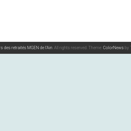
s des retraités MGEN de l'Ain
. All rights reserved. Theme:
ColorNews
by 