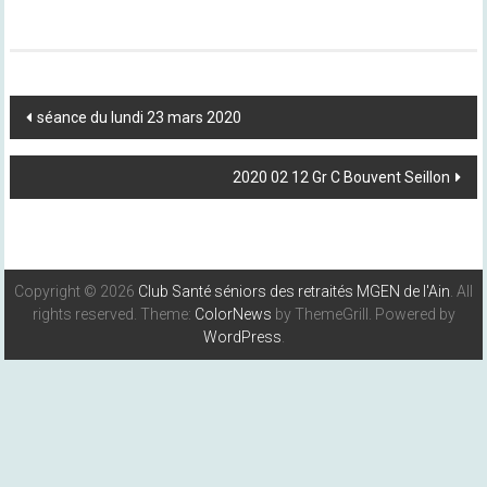
Post
séance du lundi 23 mars 2020
Navigation
2020 02 12 Gr C Bouvent Seillon
Copyright © 2026
Club Santé séniors des retraités MGEN de l'Ain
. All
rights reserved. Theme:
ColorNews
by ThemeGrill. Powered by
WordPress
.