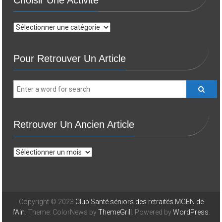
Choisir Une Activité
Choisir
une
activité
Pour Retrouver Un Article
Retrouver Un Ancien Article
Retrouver
un
ancien
article
Copyright © 2023
Club Santé séniors des retraités MGEN de
l'Ain
. Theme: ColorNews by
ThemeGrill
. Powered by
WordPress
.