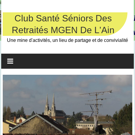
Skip
to
content
Club Santé Séniors Des
Retraités MGEN De L'Ain
Une mine d'activités, un lieu de partage et de convivialité