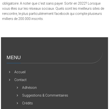
obligatoire. A noter que c'est sans payer. Sortir en 2022? Lorsque
vous êtes sur les réseaux sociaux. Quels sont les meilleurs sites de
rencontre, le plus particulièrement facebook qui compte plusieurs
milliers de 200.000 inscrits.
MENU
Accueil
Contact
Adhésion
Suggestions & Commentaires
Crédits