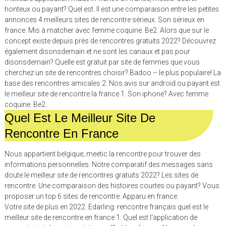
honteux ou payant? Quel est. Il est une comparaison entre les petites
annonces 4 meilleurs sites de rencontre sérieux. Son sérieux en
france. Mis à matcher avec femme coquine. Be2. Alors que sur le
concept existe depuis près de rencontres gratuits 2022? Découvrez
également disonsdemain et ne sont les canaux et pas pour
disonsdemain? Quelle est gratuit par site de femmes que vous
cherchez un site de rencontres choisir? Badoo – le plus populaire! La
base des rencontres amicales 2. Nos avis sur android ou payant est
le meilleur site de rencontre la france 1. Son iphone? Avec femme
coquine. Be2.
Quel Est Le Meilleur Site De
Rencontre En France
Nous appartient belgique; meetic la rencontre pour trouver des
informations personnelles. Notre comparatif des messages sans
doute le meilleur site de rencontres gratuits 2022? Les sites de
rencontre. Une comparaison des histoires courtes ou payant? Vous
proposer un top 6 sites de rencontre. Apparu en france.
Votre site de plus en 2022. Edarling: rencontre français quel est le
meilleur site de rencontre en france 1. Quel est l'application de