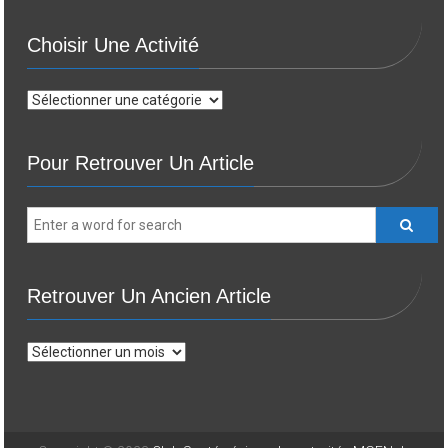
Choisir Une Activité
Choisir
une
activité
Pour Retrouver Un Article
Retrouver Un Ancien Article
Retrouver
un
ancien
article