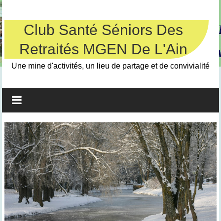
Skip
to
content
Club Santé Séniors Des
Retraités MGEN De L'Ain
Une mine d'activités, un lieu de partage et de convivialité