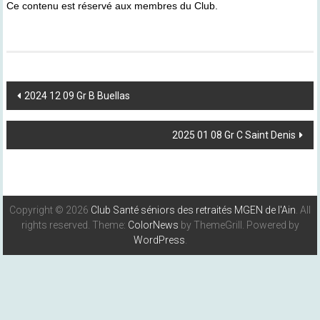
Ce contenu est réservé aux membres du Club.
Post
2024 12 09 Gr B Buellas
Navigation
2025 01 08 Gr C Saint Denis
Copyright © 2026
Club Santé séniors des retraités MGEN de l'Ain
. All
rights reserved. Theme:
ColorNews
by ThemeGrill. Powered by
WordPress
.