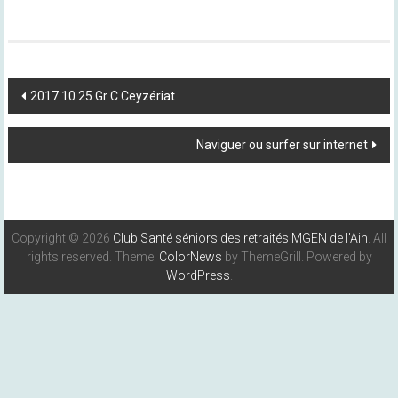
Post
2017 10 25 Gr C Ceyzériat
Navigation
Naviguer ou surfer sur internet
Copyright © 2026
Club Santé séniors des retraités MGEN de l'Ain
. All
rights reserved. Theme:
ColorNews
by ThemeGrill. Powered by
WordPress
.