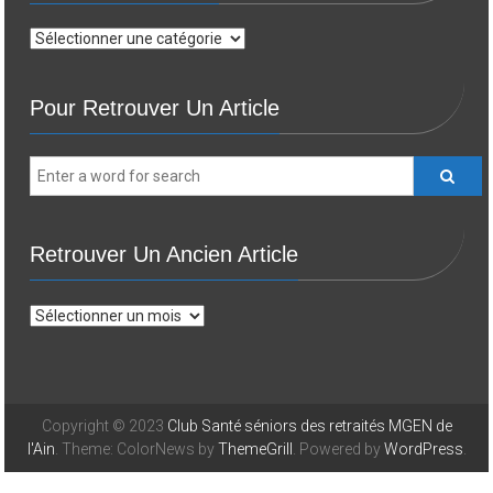
Choisir
une
activité
Pour Retrouver Un Article
Retrouver Un Ancien Article
Retrouver
un
ancien
article
Copyright © 2023
Club Santé séniors des retraités MGEN de
l'Ain
. Theme: ColorNews by
ThemeGrill
. Powered by
WordPress
.