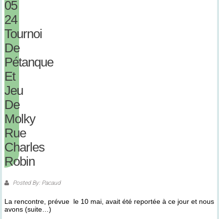
05
24
Tournoi
De
Pétanque
Et
Jeu
De
Molky
Rue
Charles
Robin
Posted By: Pacaud
La rencontre, prévue le 10 mai, avait été reportée à ce jour et nous
avons (suite…)