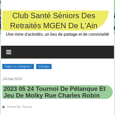
Skip
to
content
Club Santé Séniors Des
Retraités MGEN De L'Ain
Une mine d'activités, un lieu de partage et de convivialité
Pages ou Catégorie ?
Voyages
24 mai 2023
2023 05 24 Tournoi De Pétanque Et
Jeu De Molky Rue Charles Robin
Posted By: Pacaud