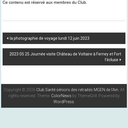
Ce contenu est réservé aux membres du Club.
Post
la photographie de voyage lundi 12 juin 2023
Navigation
2023 05 25 Journée visite Château de Voltaire à Ferney et Fort
l’écluse
Copyright © 2026
Club Santé séniors des retraités MGEN de l'Ain
. All
rights reserved. Theme:
ColorNews
by ThemeGrill. Powered by
WordPress
.