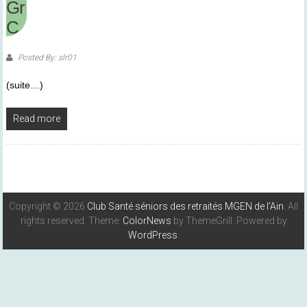
Gr
C
Posted By: slr01
(suite…)
Read more
Copyright © 2026
Club Santé séniors des retraités MGEN de l'Ain
. All
rights reserved. Theme:
ColorNews
by ThemeGrill. Powered by
WordPress
.