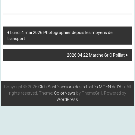
Post
Lundi 4 mai 2026 Photographier depuis les moyens de
Navigation
transport
2026 04 22 Marche Gr C Polliat
Copyright © 2026
Club Santé séniors des retraités MGEN de l'Ain
. All
rights reserved. Theme:
ColorNews
by ThemeGrill. Powered by
WordPress
.