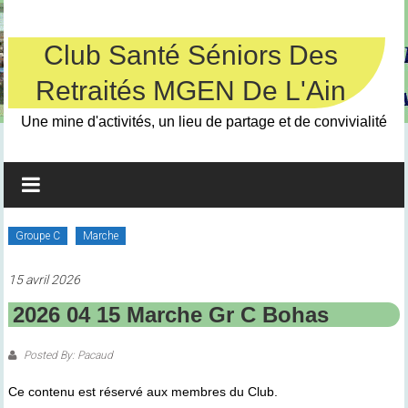
Skip
to
content
Club Santé Séniors Des
Retraités MGEN De L'Ain
Une mine d'activités, un lieu de partage et de convivialité
Groupe C
Marche
15 avril 2026
2026 04 15 Marche Gr C Bohas
Posted By: Pacaud
Ce contenu est réservé aux membres du Club.