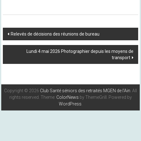
Post
Relevés de décisions des réunions de bureau
Navigation
Lundi 4 mai 2026 Photographier depuis les moyens de
transport
Copyright © 2026
Club Santé séniors des retraités MGEN de l'Ain
. All
rights reserved. Theme:
ColorNews
by ThemeGrill. Powered by
WordPress
.