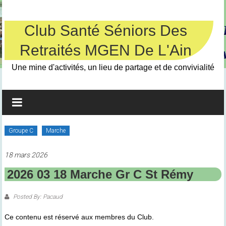
Skip
to
content
Club Santé Séniors Des
Retraités MGEN De L'Ain
Une mine d'activités, un lieu de partage et de convivialité
Groupe C
Marche
18 mars 2026
2026 03 18 Marche Gr C St Rémy
Posted By: Pacaud
Ce contenu est réservé aux membres du Club.