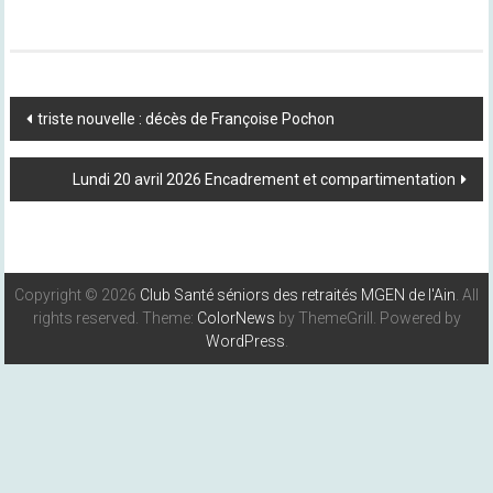
Post
triste nouvelle : décès de Françoise Pochon
Navigation
Lundi 20 avril 2026 Encadrement et compartimentation
Copyright © 2026
Club Santé séniors des retraités MGEN de l'Ain
. All
rights reserved. Theme:
ColorNews
by ThemeGrill. Powered by
WordPress
.