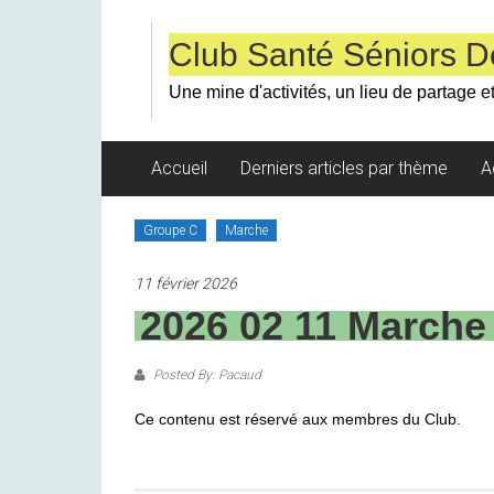
Skip
to
Club Santé Séniors D
content
Une mine d'activités, un lieu de partage et
Accueil
Derniers articles par thème
A
Groupe C
Marche
11 février 2026
2026 02 11 Marche
Posted By: Pacaud
Ce contenu est réservé aux membres du Club.