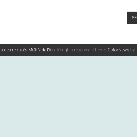
SE
s des retraités MGEN de l'Ain
. All rights reserved. Theme:
ColorNews
by 