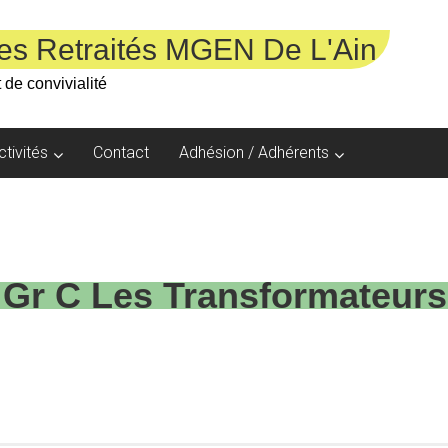
es Retraités MGEN De L'Ain
 de convivialité
ctivités
Contact
Adhésion / Adhérents
 Gr C Les Transformateurs