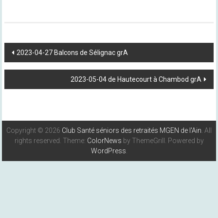
Post
2023-04-27 Balcons de Sélignac grA
Navigation
2023-05-04 de Hautecourt à Chambod grA
Copyright © 2026
Club Santé séniors des retraités MGEN de l'Ain
. All
rights reserved. Theme:
ColorNews
by ThemeGrill. Powered by
WordPress
.