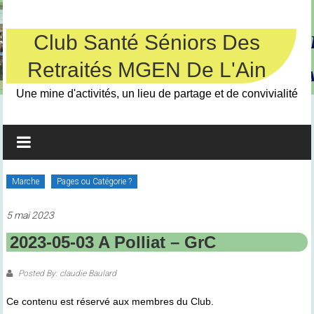
Skip
to
content
Club Santé Séniors Des
Retraités MGEN De L'Ain
Une mine d'activités, un lieu de partage et de convivialité
Marche
Pages ou Catégorie ?
5 mai 2023
2023-05-03 A Polliat – GrC
Posted By: claudie Baulard
Ce contenu est réservé aux membres du Club.