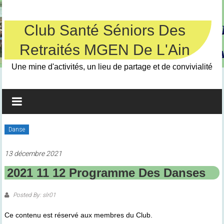
Skip
to
content
Club Santé Séniors Des
Retraités MGEN De L'Ain
Une mine d'activités, un lieu de partage et de convivialité
Danse
13 décembre 2021
2021 11 12 Programme Des Danses
Posted By: slr01
Ce contenu est réservé aux membres du Club.