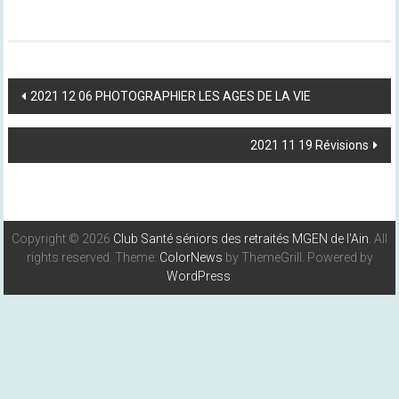
Post
2021 12 06 PHOTOGRAPHIER LES AGES DE LA VIE
Navigation
2021 11 19 Révisions
Copyright © 2026
Club Santé séniors des retraités MGEN de l'Ain
. All
rights reserved. Theme:
ColorNews
by ThemeGrill. Powered by
WordPress
.