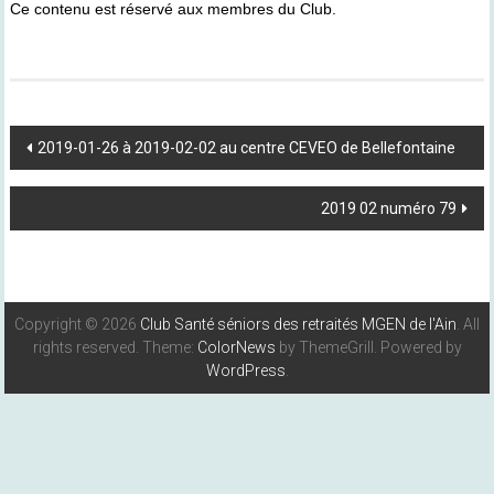
Ce contenu est réservé aux membres du Club.
Post
2019-01-26 à 2019-02-02 au centre CEVEO de Bellefontaine
Navigation
2019 02 numéro 79
Copyright © 2026
Club Santé séniors des retraités MGEN de l'Ain
. All
rights reserved. Theme:
ColorNews
by ThemeGrill. Powered by
WordPress
.