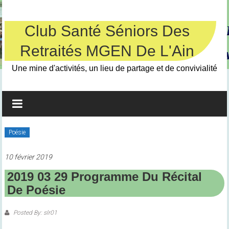
Skip
to
content
Club Santé Séniors Des
Retraités MGEN De L'Ain
Une mine d'activités, un lieu de partage et de convivialité
Poésie
10 février 2019
2019 03 29 Programme Du Récital
De Poésie
Posted By: slr01