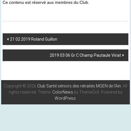
Ce contenu est réservé aux membres du Club.
Post
21 02 2019 Roland Guillon
Navigation
2019 03 06 Gr C Champ Pautaule Viriat
Copyright © 2026
Club Santé séniors des retraités MGEN de l'Ain
. All
rights reserved. Theme:
ColorNews
by ThemeGrill. Powered by
WordPress
.