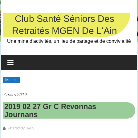
Skip
to
content
Club Santé Séniors Des
Retraités MGEN De L'Ain
Une mine d'activités, un lieu de partage et de convivialité
Marche
7 mars 2019
2019 02 27 Gr C Revonnas
Journans
Posted By: slr01