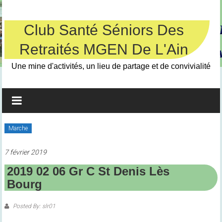
Skip
to
content
Club Santé Séniors Des
Retraités MGEN De L'Ain
Une mine d'activités, un lieu de partage et de convivialité
Marche
7 février 2019
2019 02 06 Gr C St Denis Lès
Bourg
Posted By: slr01