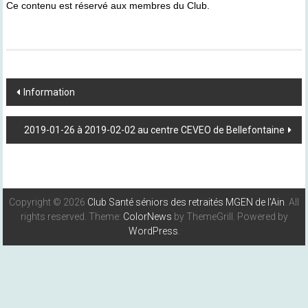
Ce contenu est réservé aux membres du Club.
Post
Information
Navigation
2019-01-26 à 2019-02-02 au centre CEVEO de Bellefontaine
Copyright © 2026
Club Santé séniors des retraités MGEN de l'Ain
. All
rights reserved. Theme:
ColorNews
by ThemeGrill. Powered by
WordPress
.