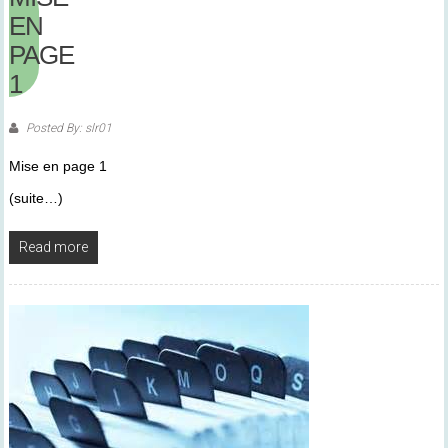
EN
PAGE
1
Posted By: slr01
Mise en page 1
(suite…)
Read more