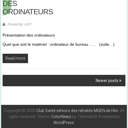
DES
ORDINATEURS
Posted By: slr01
Présentation des ordinateurs
Quel que soit le matériel : ordinateur de bureau ….. (suite…)
Read more
Posts
Newer posts
Navigation
Copyright © 2026
Club Santé séniors des retraités MGEN de l'Ain
. All
rights reserved. Theme:
ColorNews
by ThemeGrill. Powered by
WordPress
.