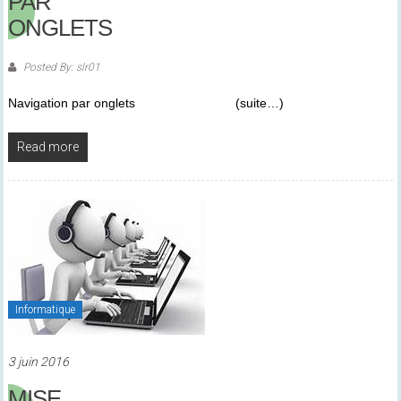
PAR
ONGLETS
Posted By: slr01
Navigation par onglets (suite…)
Read more
Informatique
3 juin 2016
MISE